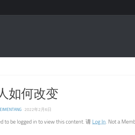
3人如何改变
EIMENTANG
·
2022年2月6日
d to be logged in to view this content. 请
Log In
. Not a Mem