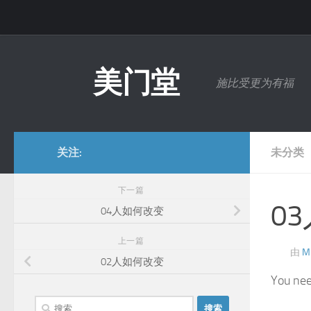
跳至内容
美门堂
施比受更为有福
关注:
未分类
下一篇
0
04人如何改变
上一篇
由
M
02人如何改变
You nee
搜