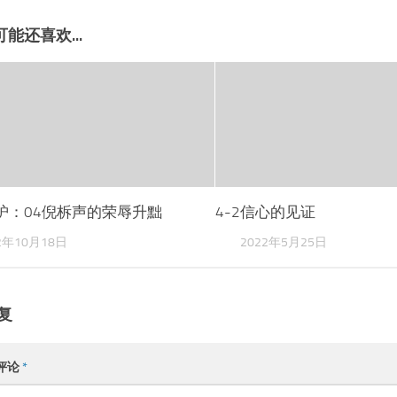
能还喜欢...
护：04倪柝声的荣辱升黜
4-2信心的见证
2年10月18日
2022年5月25日
复
评论
*