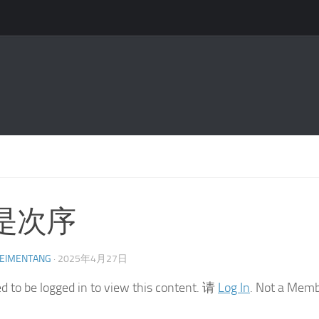
是次序
EIMENTANG
·
2025年4月27日
d to be logged in to view this content. 请
Log In
. Not a Mem