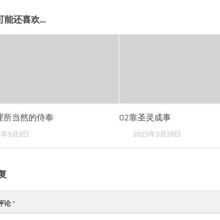
能还喜欢...
1理所当然的侍奉
02靠圣灵成事
4年9月9日
2025年3月28日
复
评论
*