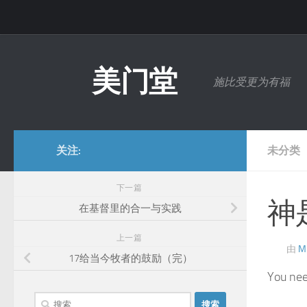
跳至内容
美门堂
施比受更为有福
关注:
未分类
下一篇
神
在基督里的合一与实践
上一篇
由
M
17给当今牧者的鼓励（完）
You nee
搜