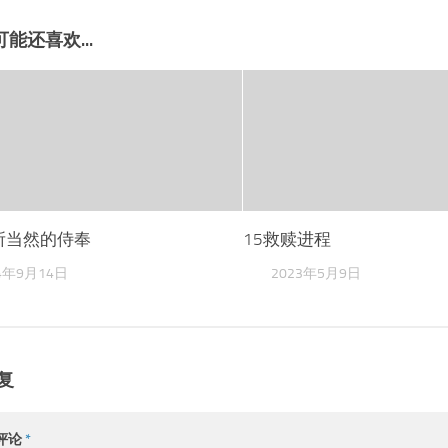
能还喜欢...
理所当然的侍奉
15救赎进程
4年9月14日
2023年5月9日
复
评论
*