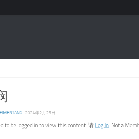
悯
EIMENTANG
·
2024年2月25日
d to be logged in to view this content. 请
Log In
. Not a Mem