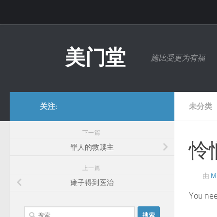
跳至内容
美门堂
施比受更为有福
关注:
未分类
下一篇
怜
罪人的救赎主
上一篇
由
M
瘫子得到医治
You nee
搜